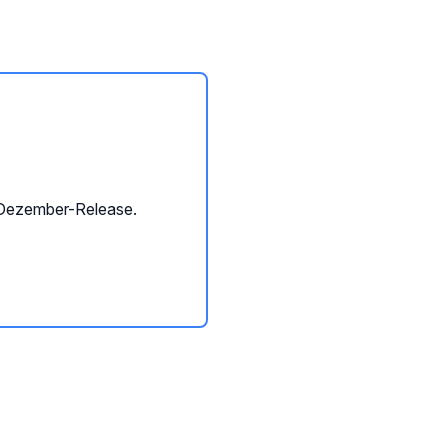
 Dezember-Release.
uchungswidget
Calenso Registrierung