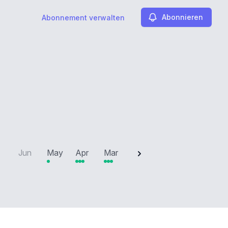
Abonnieren
Abonnement verwalten
2025
Jun
May
Apr
Mar
Feb
Jan
Dec
N